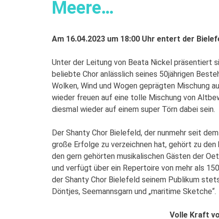
Meere…
Am 16.04.2023 um 18:00 Uhr entert der Bielefe
Unter der Leitung von Beata Nickel präsentiert 
beliebte Chor anlässlich seines 50jährigen Best
Wolken, Wind und Wogen geprägten Mischung aus 
wieder freuen auf eine tolle Mischung von Altb
diesmal wieder auf einem super Törn dabei sein.
Der Shanty Chor Bielefeld, der nunmehr seit dem J
große Erfolge zu verzeichnen hat, gehört zu de
den gern gehörten musikalischen Gästen der Oetke
und verfügt über ein Repertoire von mehr als 15
der Shanty Chor Bielefeld seinem Publikum stets
Döntjes, Seemannsgarn und „maritime Sketche“.
Volle Kraft v