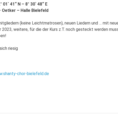
° 01` 41“ N – 8° 30` 48“ E
 Oetker – Halle Bielefeld
wmitgliedern (keine Leichtmatrosen), neuen Liedern und … mit ne
 2023, weitere, für die der Kurs z.T. noch gesteckt werden mus
ben!
ich riesig
.shanty-chor-bielefeld.de