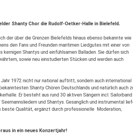
lder Shanty Chor die Rudolf-Oetker-Halle in Bielefeld.
sich der über die Grenzen Bielefelds hinaus ebenso bekannte wie
ehens den Fans und Freunden maritimen Liedgutes mit einer von
kernigen Shantys und einfühlsamen Balladen. Sie dürfen sich
ewährtem, sowie neu einstudierten Stücken und werden auch
ahr 1972 nicht nur national auftritt, sondern auch international
n bekanntesten Shanty Chören Deutschlands und natürlich auch z
rhalle. Er besteht aus rund 30 aktiven Sängern incl. Sailorband
0 Seemannsliedern und Shantys. Gesanglich und instrumental lief
 beste Qualität, ergänzt durch professionelle Moderation,
oraus in ein neues Konzertjahr!